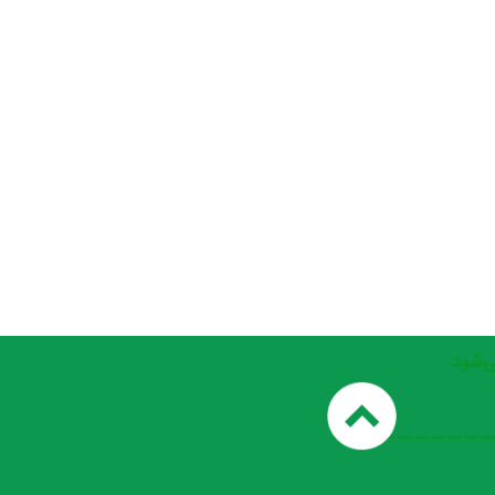
_________