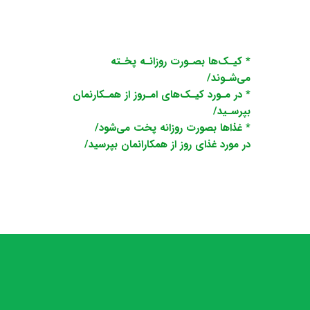
* کیـک‌ها بصـورت روزانـه پخـته
می‌شـوند/
* در مـورد کیـک‌های امـروز از همـکارنمان
بپرسـید/
* غذاها بصورت روزانه پخت می‌شود/
​​​​​​​در مورد غذای روز از همکارانمان بپرسید/