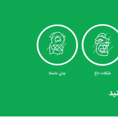
شکلات داغ
چای ماسالا
ید