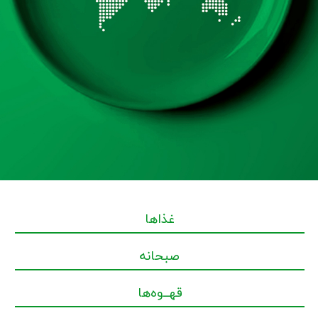
غذاها
صبحانه
قهــوه‌ها