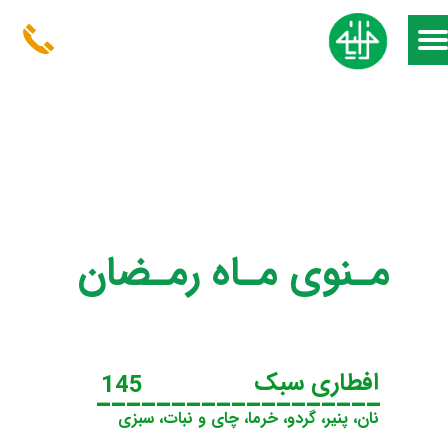
مـنوی مـاه رمـضان
افطاری سبک
145
___________________
نان، پنیر، گردو، خرما، چای‌ و نبات، سبزی
__