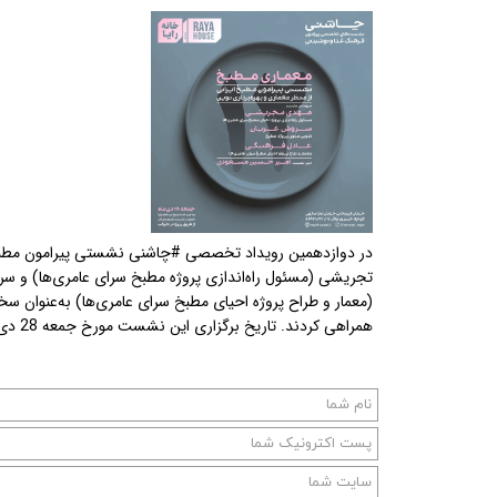
در دوازدهمین رویداد تخصصی #چاشنی نشستی پیرامون مطبخ ایر
تجریشی (مسئول راه‌اندازی پروژه مطبخ سرای عامری‌ها) و س
(معمار و طراح پروژه احیای مطبخ سرای عامری‌ها) به‌عنوان 
همراهی کردند. تاریخ برگزاری این نشست مورخ جمعه 28 دی‌ماه 1403 در محل خانه رایا بوده است.