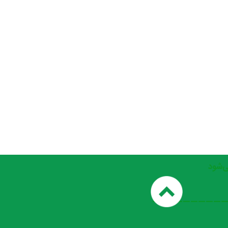
_________