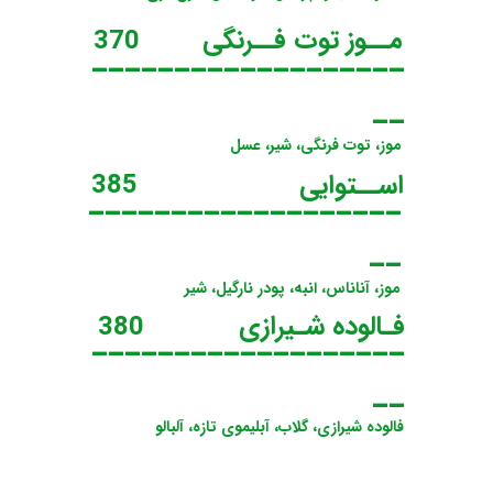
مــوز توت فــرنگی
370
___________________
__
موز، توت فرنگی، شیر، عسل
اســتوایی
385
___________________
__
موز، آناناس، انبه، پودر نارگیل، شیر
فـالوده شـیرازی
380
___________________
__
فالوده شیرازی، گلاب، آبلیموی تازه، آلبالو