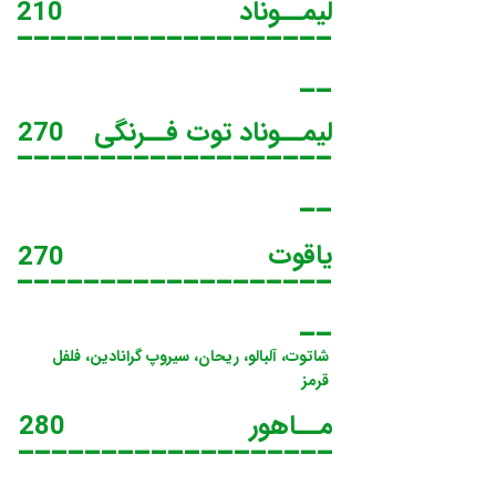
لیمــوناد
210
___________________
__
لیمــوناد توت فــرنگی
270
___________________
__
یاقوت
270
___________________
__
شاتوت، آلبالو، ریحان، سیروپ گرانادین، فلفل
قرمز
مــاهور
280
___________________
__